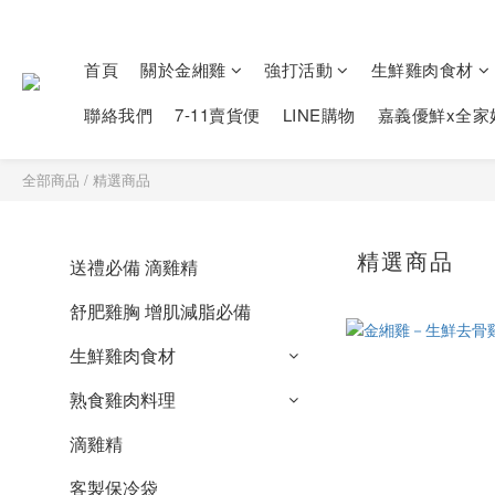
首頁
關於金緗雞
強打活動
生鮮雞肉食材
聯絡我們
7-11賣貨便
LINE購物
嘉義優鮮x全家
全部商品
/
精選商品
精選商品
送禮必備 滴雞精
舒肥雞胸 增肌減脂必備
生鮮雞肉食材
熟食雞肉料理
滴雞精
客製保冷袋