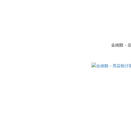
金緗雞－韭