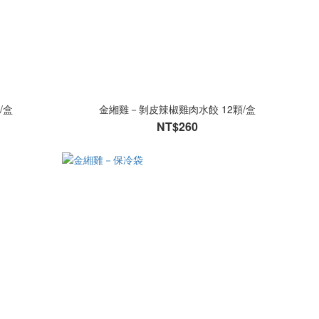
/盒
金緗雞－剝皮辣椒雞肉水餃 12顆/盒
NT$260