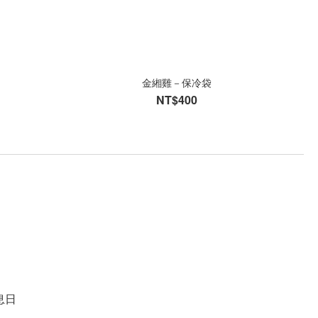
）
金緗雞－保冷袋
NT$400
息日