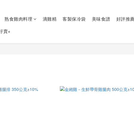
熟食雞肉料理
滴雞精
客製保冷袋
美味食譜
好評推
好賣+