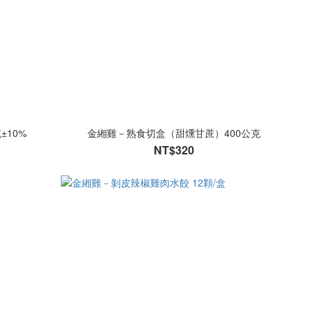
±10%
金緗雞－熟食切盒（甜燻甘蔗）400公克
NT$320