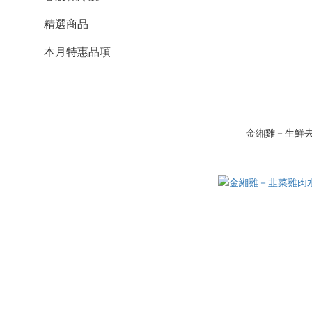
精選商品
本月特惠品項
金緗雞－生鮮去骨