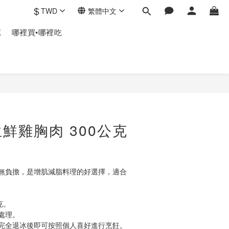
$
TWD
繁體中文
薦
哪裡買•哪裡吃
鮮雞胸肉 300公克
無負擔，是增肌減脂料理的好選擇，適合
克。
處理。
完全退冰後即可按照個人喜好進行烹飪。