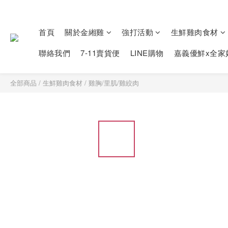
首頁
關於金緗雞
強打活動
生鮮雞肉食材
聯絡我們
7-11賣貨便
LINE購物
嘉義優鮮x全家
全部商品
/
生鮮雞肉食材
/
雞胸/里肌/雞絞肉