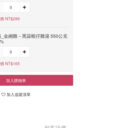
價 NT$299
_金緗雞－黑蒜蜆仔雞湯 550公克
0%
價 NT$165
加入購物車
加入追蹤清單
顧客評價