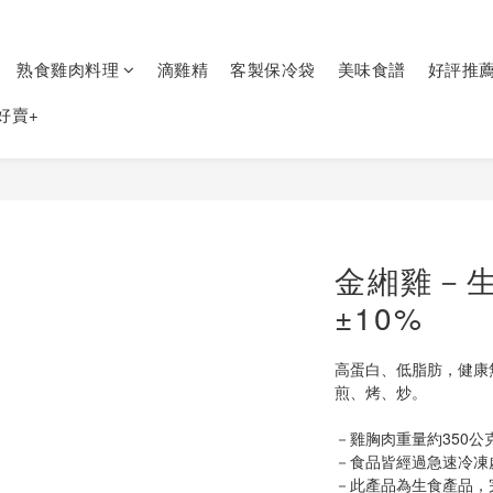
熟食雞肉料理
滴雞精
客製保冷袋
美味食譜
好評推
好賣+
金緗雞－生
±10%
高蛋白、低脂肪，健康
煎、烤、炒。
－雞胸肉重量約350公
－食品皆經過急速冷凍
－此產品為生食產品，