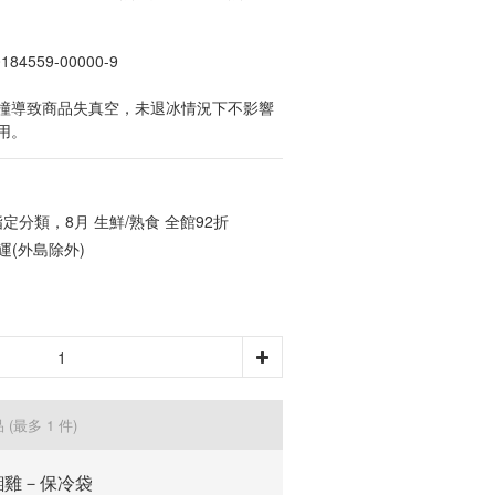
4559-00000-9
撞導致商品失真空，未退冰情況下不影響
用。
定分類，8月 生鮮/熟食 全館92折
運(外島除外)
品
(最多 1 件)
緗雞－保冷袋