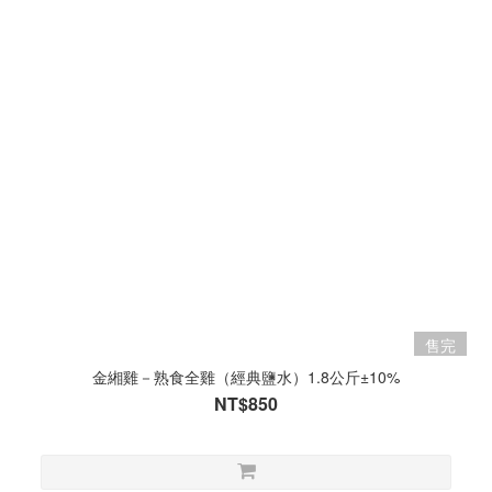
售完
金緗雞－熟食全雞（經典鹽水）1.8公斤±10%
NT$850