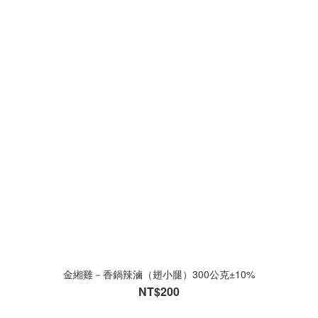
金緗雞－香鍋辣滷（翅小腿）300公克±10%
NT$200