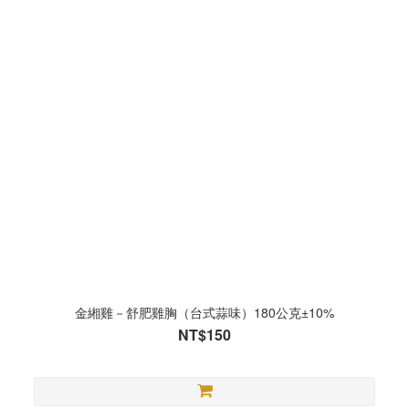
金緗雞－舒肥雞胸（台式蒜味）180公克±10%
NT$150