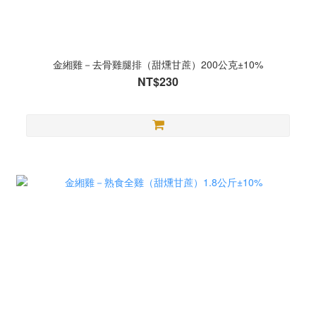
金緗雞－去骨雞腿排（甜燻甘蔗）200公克±10%
NT$230