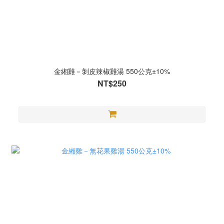
金緗雞－剝皮辣椒雞湯 550公克±10%
NT$250