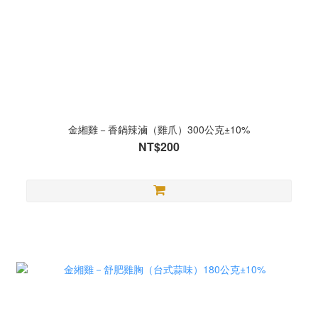
金緗雞－香鍋辣滷（雞爪）300公克±10%
NT$200