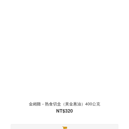
金緗雞－熟食切盒（黃金蔥油）400公克
NT$320