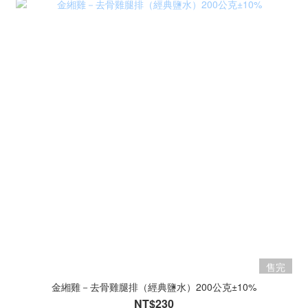
售完
金緗雞－去骨雞腿排（經典鹽水）200公克±10%
NT$230