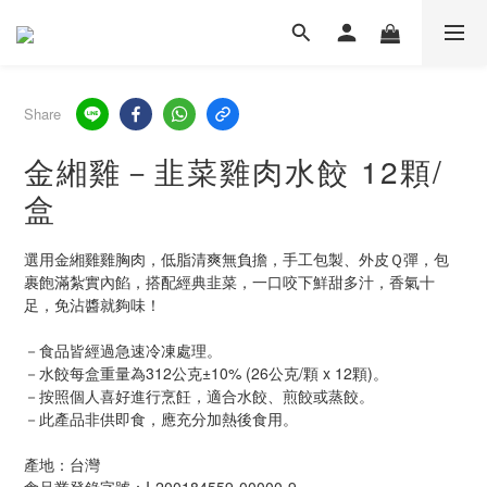
Share
金緗雞－韭菜雞肉水餃 12顆/
盒
選用金緗雞雞胸肉，低脂清爽無負擔，手工包製、外皮Ｑ彈，包
裹飽滿紮實內餡，搭配經典韭菜，一口咬下鮮甜多汁，香氣十
足，免沾醬就夠味！
－食品皆經過急速冷凍處理。
－水餃每盒重量為312公克±10% (26公克/顆 x 12顆)。
－按照個人喜好進行烹飪，適合水餃、煎餃或蒸餃。
－此產品非供即食，應充分加熱後食用。
產地：台灣