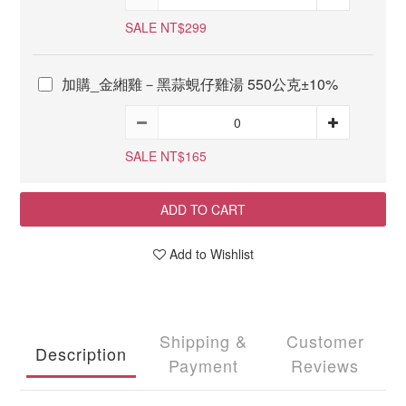
SALE NT$299
加購_金緗雞－黑蒜蜆仔雞湯 550公克±10%
SALE NT$165
ADD TO CART
Add to Wishlist
Shipping &
Customer
Description
Payment
Reviews