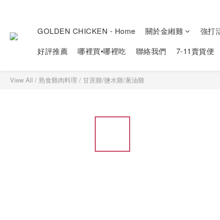
GOLDEN CHICKEN - Home
關於金緗雞
強打
好評推薦
哪裡買•哪裡吃
聯絡我們
7-11賣貨便
View All
/
熟食雞肉料理
/
甘蔗雞/鹽水雞/蔥油雞