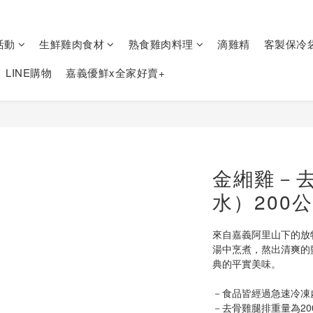
活動
生鮮雞肉食材
熟食雞肉料理
滴雞精
客製保冷
LINE購物
嘉義優鮮x全家好賣+
金緗雞－
水）200公
來自嘉義阿里山下的放
湯中烹煮，熬出清爽的
典的平實美味。
－食品皆經過急速冷凍
－去骨雞腿排重量為200