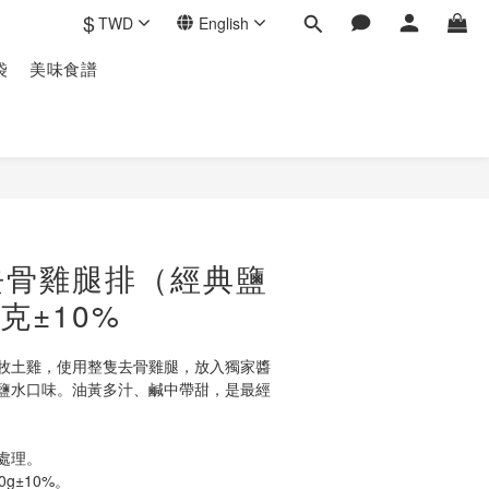
$
TWD
English
袋
美味食譜
去骨雞腿排（經典鹽
克±10%
牧土雞，使用整隻去骨雞腿，放入獨家醬
鹽水口味。油黃多汁、鹹中帶甜，是最經
處理。
g±10%。