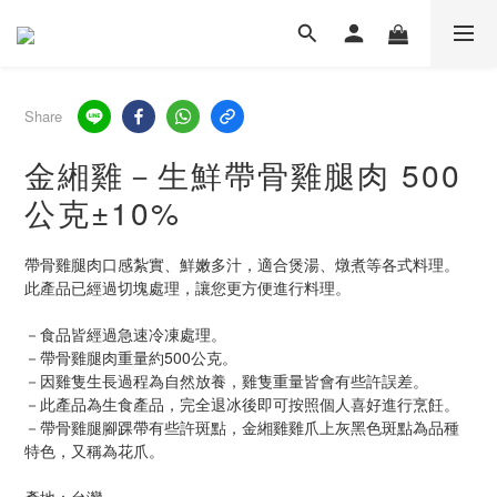
Share
金緗雞－生鮮帶骨雞腿肉 500
公克±10%
帶骨雞腿肉口感紮實、鮮嫩多汁，適合煲湯、燉煮等各式料理。
此產品已經過切塊處理，讓您更方便進行料理。
－食品皆經過急速冷凍處理。
－帶骨雞腿肉重量約500公克。
－因雞隻生長過程為自然放養，雞隻重量皆會有些許誤差。
－此產品為生食產品，完全退冰後即可按照個人喜好進行烹飪。
－帶骨雞腿腳踝帶有些許斑點，金緗雞雞爪上灰黑色斑點為品種
特色，又稱為花爪。