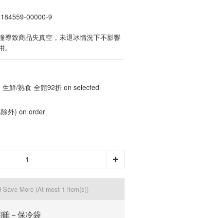
4559-00000-9
撞導致商品失真空，未退冰情況下不影響
用。
 生鮮/熟食 全館92折 on selected
) on order
d Save More
(At most 1 item(s))
緗雞－保冷袋