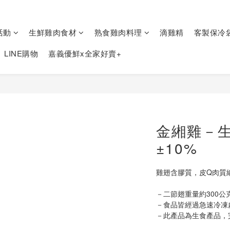
活動
生鮮雞肉食材
熟食雞肉料理
滴雞精
客製保冷
LINE購物
嘉義優鮮x全家好賣+
金緗雞－生
±10%
雞翅含膠質，皮Q肉質
－二節翅重量約300公
－食品皆經過急速冷凍
－此產品為生食產品，