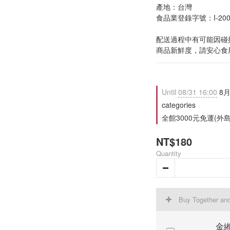
產地：台灣
食品業登錄字號：I-20018
配送過程中有可能因碰
商品新鮮度，請安心食
Until
08/31 16:00
8月
categories
全館3000元免運(外島除外
NT$180
Quantity
Buy Together an
金