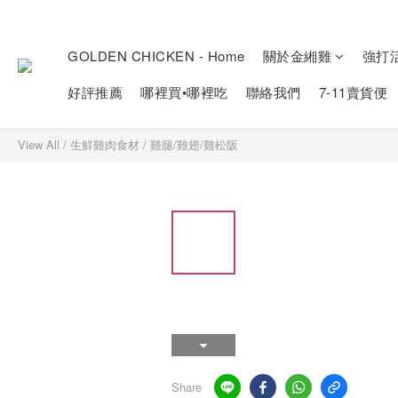
GOLDEN CHICKEN - Home
關於金緗雞
強打
好評推薦
哪裡買•哪裡吃
聯絡我們
7-11賣貨便
View All
/
生鮮雞肉食材
/
雞腿/雞翅/雞松阪
Share