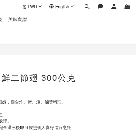
$
TWD
English
袋
美味食譜
鮮二節翅 300公克
細嫩，適合炸、烤、燉、滷等料理。
克。
處理。
完全退冰後即可按照個人喜好進行烹飪。