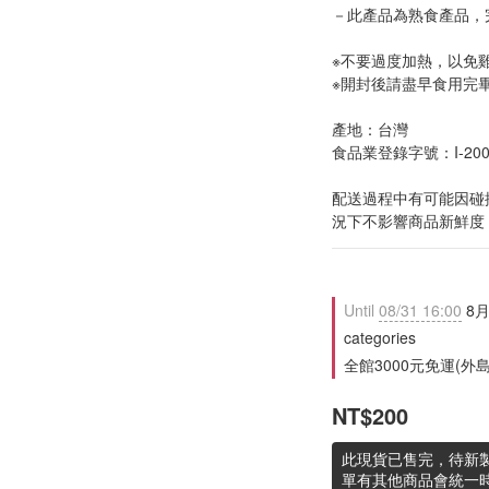
－此產品為熟食產品，
※不要過度加熱，以免
※開封後請盡早食用完
產地：台灣
食品業登錄字號：I-20018
配送過程中有可能因碰
況下不影響商品新鮮度
Until
08/31 16:00
8月
categories
全館3000元免運(外島除外
NT$200
此現貨已售完，待新製
單有其他商品會統一