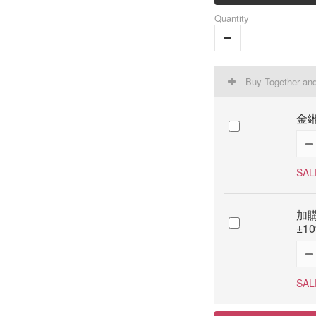
Quantity
Buy Together an
金
SAL
加購
±1
SAL