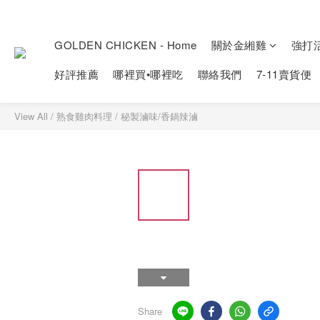
GOLDEN CHICKEN - Home
關於金緗雞
強打
好評推薦
哪裡買•哪裡吃
聯絡我們
7-11賣貨便
View All
/
熟食雞肉料理
/
秘製滷味/香鍋辣滷
Share