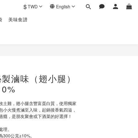
$
TWD
English
袋
美味食譜
秘製滷味（翅小腿）
10%
牧土雞，翅小腿含豐富蛋白質，使用獨家
包小火慢煮滷至入味，起鍋後香氣四溢，
過癮，是朋友聚會或下酒菜的好選擇！
處理。
300公克±10%。