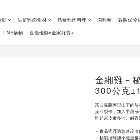
活動
生鮮雞肉食材
熟食雞肉料理
滴雞精
客製保冷
LINE購物
嘉義優鮮x全家好賣+
金緗雞－
300公克±
來自嘉義阿里山下的放
滷汁製作，加入中藥滷
吃起來皮嫩多汁、鹹香
－食品皆經過急速冷凍
－秘製滷味翅小腿重量為