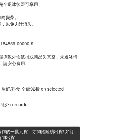
完全退冰後即可享用。
雞肉變柴。
畢，以免肉汁流失。
4559-00000-9
撞導致外盒破損或商品失真空，未退冰情
，請安心食用。
 生鮮/熟食 全館92折 on selected
) on order
作的一批到貨，才開始陸續出貨! 如訂
時間出貨