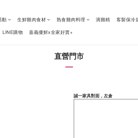
活動
生鮮雞肉食材
熟食雞肉料理
滴雞精
客製保冷
LINE購物
嘉義優鮮x全家好賣+
直營門市
誠一家具對面，左倉