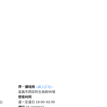
禪ㄧ爐端燒
<線上訂位>
嘉義市西區民生南路96號
營業時間
息)
週一至週日 18:00~02:00