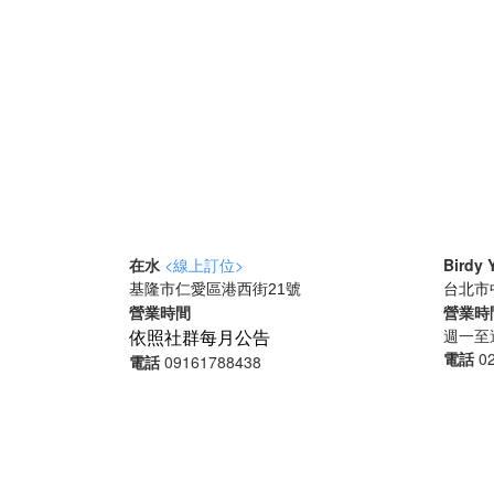
在水
<線上訂位>
Birdy
基隆市仁愛區港西街21號
台北市
營業時間
營業時
依照社群每月公告
週一至週日
電話
0
電話
09161788438