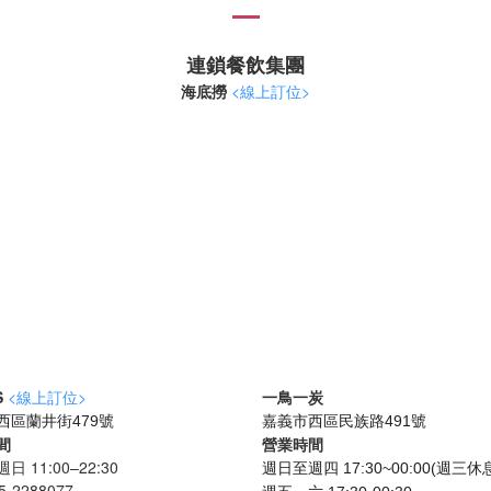
連鎖餐飲集團
海底撈
<線上訂位>
S
<線上訂位>
一鳥一炭
西區蘭井街479號
嘉義市西區民族路491號
間
營業時間
 11:00–22:30
週日至週四 17:30~00:00(週三休
-2288077