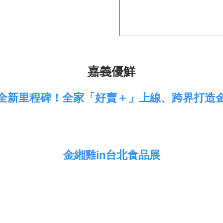
嘉義優鮮
全新里程碑！全家「好賣＋」上線、跨界打造
金緗雞in台北食品展