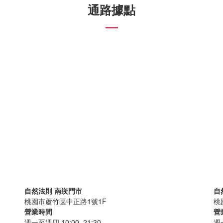
通路據點
自然法則 南崁門市
自
桃園市蘆竹區中正路1號1F
桃
營業時間
營
週一至週四 10:00–21:30
週一