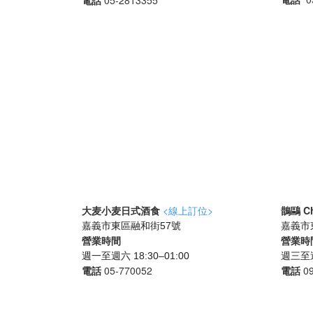
電話
05-2813355
大麦小麦日式酒食
<線上訂位>
鵲鷗 Ch
嘉義市東區融和街57號
嘉義市
營業時間
營業時
週一至週六 18:30–01:00
週三至週日
電話
05-770052
電話
0