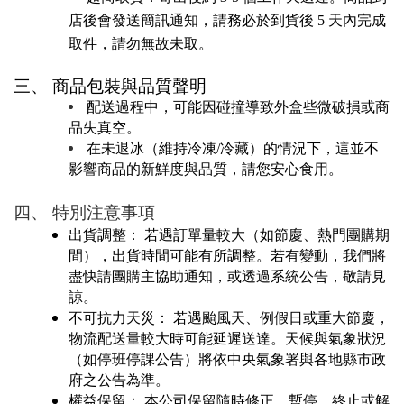
店後會發送簡訊通知，請務必於到貨後 5 天內完成
取件，請勿無故未取。
三、 商品包裝與品質聲明
配送過程中，可能因碰撞導致外盒些微破損或商
品失真空。
在未退冰（維持冷凍/冷藏）的情況下，這並不
影響商品的新鮮度與品質，請您安心食用。
四、 特別注意事項
出貨調整： 若遇訂單量較大（如節慶、熱門團購期
間），出貨時間可能有所調整。若有變動，我們將
盡快請團購主協助通知，或透過系統公告，敬請見
諒。
不可抗力天災： 若遇颱風天、例假日或重大節慶，
物流配送量較大時可能延遲送達。天候與氣象狀況
（如停班停課公告）將依中央氣象署與各地縣市政
府之公告為準。
權益保留： 本公司保留隨時修正、暫停、終止或解