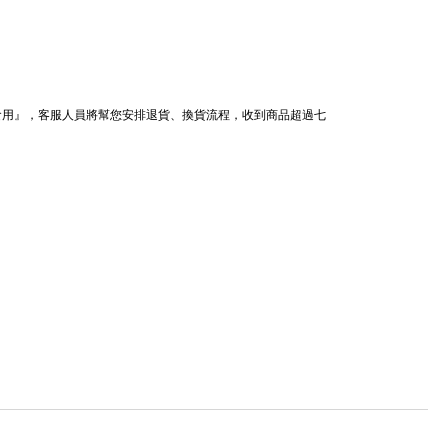
食用』，客服人員將幫您安排退貨
、換貨
流程
，收到商品超過七