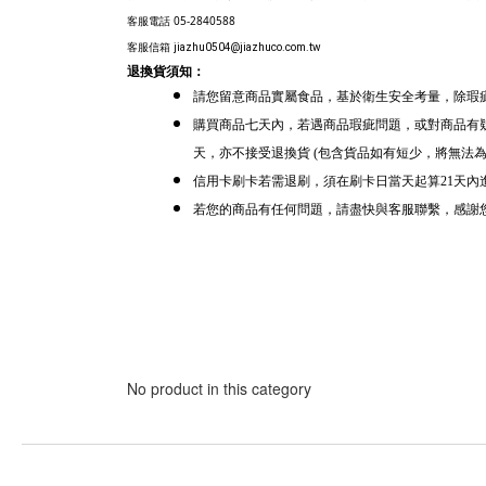
客服電話 05-2840588
客服信箱 
jiazhu0504@jiazhuco.com.tw
退換貨須知：
請您留意商品實屬食品，基於衛生安全考量，除瑕
購買商品七天內，若遇商品瑕疵問題，
或對商品有
天
，亦不接受退換貨
(包含貨品如有短少，將無法為
信用卡刷卡若需退刷，須在刷卡日當天起算21天內
若您的商品有任何問題
，請盡快與客服聯繫，感謝
No product in this category