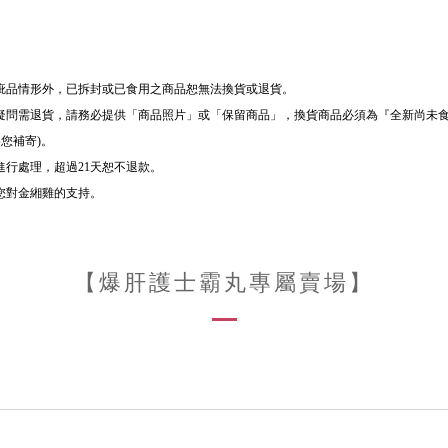
疵品情形外，已拆封或已食用之商品恕無法換貨或退貨。
疑問需退貨
，
請務必提供「商品照片」或「保留商品」
，換貨商品必須為『全新尚未
您補寄)。
進行處理，超過21天恕不退款。
您對金緗雞的支持。
【爆肝護士霸丸專屬賣場】