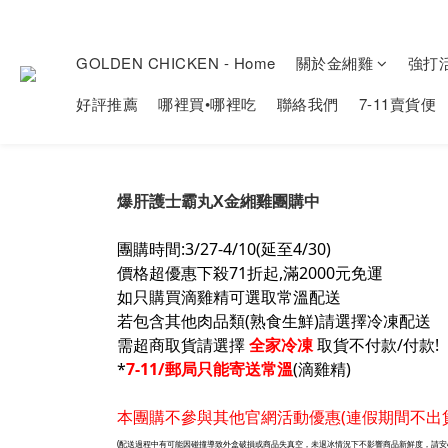
GOLDEN CHICKEN - Home
關於金緗雞
強打
好評推薦
哪裡買•哪裡吃
聯絡我們
7-11賣貨便
爆肝護士霸丸X金緗雞團購中
團購時間:3/27-4/10(延至4/30)
價格超優惠下殺71折起,滿2000元免運
如只購買滴雞精可選取常溫配送
若包含其他肉品類(熟食生鮮)請選擇冷凍配送
需超商取貨請選擇
全家冷凍
取貨不付款/付款!
*
7-11/郵局只能寄送常溫
(滴雞精)
本團購不參與其他官網活動優惠(連假期間不出
(配送過程中有可能因碰撞導致外盒破損或商品失真空，未退冰情況下不影響商品新鮮度，請安