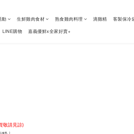
活動
生鮮雞肉食材
熟食雞肉料理
滴雞精
客製保冷
LINE購物
嘉義優鮮x全家好賣+
貨敬請見諒)
心食用。)