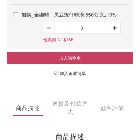
加購_金緗雞－黑蒜蜆仔雞湯 550公克±10%
優惠價 NT$165
加入購物車
加入追蹤清單
送貨及付款方
商品描述
顧客評價
式
商品描述