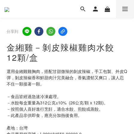
分享到
金緗雞－剝皮辣椒雞肉水餃
12顆/盒
選用金緗雞雞胸肉，搭配甘甜微辣的剝皮辣椒，手工包製、外皮Q
彈，剝皮辣椒香和鮮甜肉汁完美融合，香氣濃郁又爽口，讓人忍
不住一顆接著一顆。
－食品皆經過急速冷凍處理。
－水餃每盒重量為312公克±10%  (26公克/顆 x 12顆)。
－按照個人喜好進行烹飪，適合水餃、煎餃或蒸餃。
－此產品非供即食，應充分加熱後食用。
產地：台灣