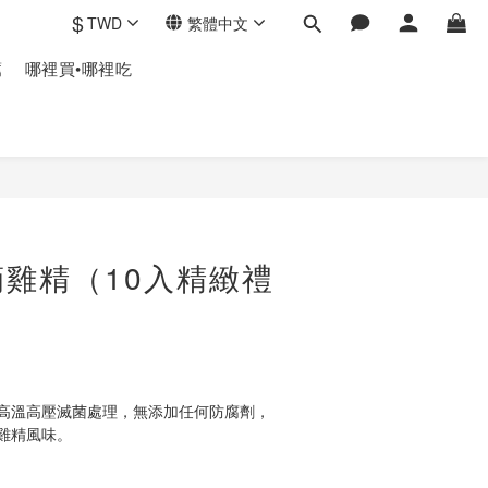
$
TWD
繁體中文
薦
哪裡買•哪裡吃
雞精（10入精緻禮
月
高溫高壓滅菌處理，無添加任何防腐劑，
雞精風味。