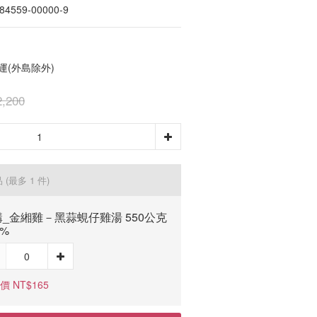
559-00000-9
運(外島除外)
,200
品
(最多 1 件)
_金緗雞－黑蒜蜆仔雞湯 550公克
0%
價 NT$165