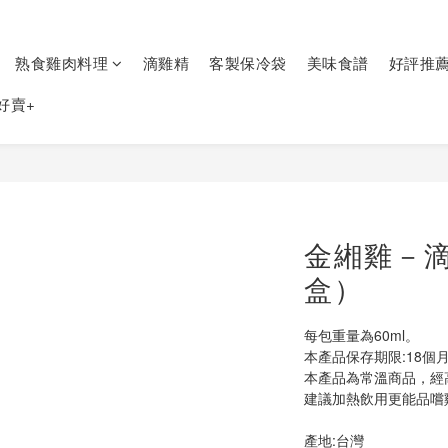
熟食雞肉料理
滴雞精
客製保冷袋
美味食譜
好評推
好賣+
金緗雞－滴
盒）
每包重量為60ml。
本產品保存期限:18個
本產品為常溫商品，經
建議加熱飲用更能品嚐
產地:台灣