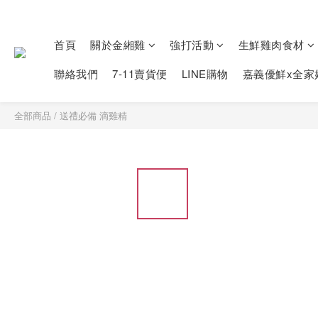
首頁
關於金緗雞
強打活動
生鮮雞肉食材
聯絡我們
7-11賣貨便
LINE購物
嘉義優鮮x全家
全部商品
/
送禮必備 滴雞精