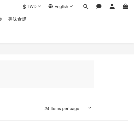
$
TWD
English
袋
美味食譜
24 Items per page